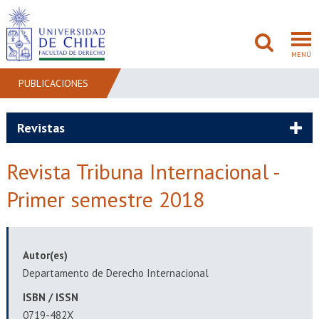
MENÚ
PUBLICACIONES
FACULTAD
Revistas
PREGRADO
Revista Tribuna Internacional -
POSTGRADO
Primer semestre 2018
ADMISIÓN
INVESTIGACIÓN
Autor(es)
Departamento de Derecho Internacional
BIBLIOTECAS
ISBN / ISSN
0719-482X