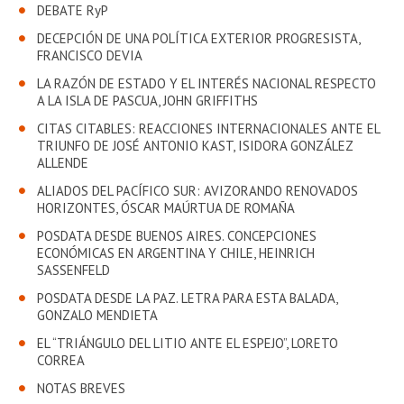
EXTENSIÓN
DEBATE RyP
DECEPCIÓN DE UNA POLÍTICA EXTERIOR PROGRESISTA,
Académicos
Estudiantes
FRANCISCO DEVIA
LA RAZÓN DE ESTADO Y EL INTERÉS NACIONAL RESPECTO
Egresados
Funcionarios
A LA ISLA DE PASCUA, JOHN GRIFFITHS
CITAS CITABLES: REACCIONES INTERNACIONALES ANTE EL
TRIUNFO DE JOSÉ ANTONIO KAST, ISIDORA GONZÁLEZ
ALLENDE
ALIADOS DEL PACÍFICO SUR: AVIZORANDO RENOVADOS
HORIZONTES, ÓSCAR MAÚRTUA DE ROMAÑA
POSDATA DESDE BUENOS AIRES. CONCEPCIONES
ECONÓMICAS EN ARGENTINA Y CHILE, HEINRICH
SASSENFELD
POSDATA DESDE LA PAZ. LETRA PARA ESTA BALADA,
GONZALO MENDIETA
EL “TRIÁNGULO DEL LITIO ANTE EL ESPEJO”, LORETO
CORREA
NOTAS BREVES