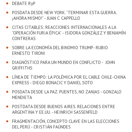
EXTENSIÓN
DEBATE RyP
POSDATA DESDE NEW YORK. “TERMINAR ESTA GUERRA.
Académicos
Estudiantes
¡AHORA MISMO!” - JUAN C. CAPPELLO
CITAS CITABLES: REACCIONES INTERNACIONALES A LA
Egresados
Funcionarios
“OPERACIÓN FURIA ÉPICA” - ISIDORA GONZÁLEZ Y BENJAMÍN
CONTRERAS
SOBRE LA ECONOMÍA DEL BINOMIO TRUMP- RUBIO
ERNESTO TIRONI
DIAGNÓSTICO PARA UN MUNDO EN CONFLICTO - JOHN
GRIFFITHS
LÍNEA DE TIEMPO: LA POLÉMICA POR EL CABLE CHILE-CHINA
EXPRESS - DIEGO BONACIC Y DANIEL SOTO
POSDATA DESDE LA PAZ. PUENTES, NO ZANJAS - GONZALO
MENDIETA
POSTDATA DESDE BUENOS AIRES. RELACIONES ENTRE
ARGENTINA Y EE.UU. - HEINRICH SASSENFELD
FRAGMENTACIÓN, CONCEPTO CLAVE EN LAS ELECCIONES
DEL PERÚ - CRISTIÁN FAÚNDES