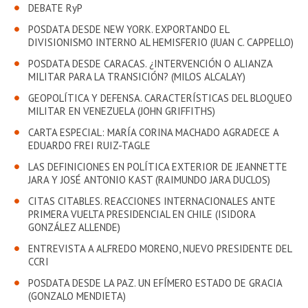
EXTENSIÓN
DEBATE RyP
POSDATA DESDE NEW YORK. EXPORTANDO EL
Académicos
Estudiantes
DIVISIONISMO INTERNO AL HEMISFERIO (JUAN C. CAPPELLO)
POSDATA DESDE CARACAS. ¿INTERVENCIÓN O ALIANZA
Egresados
Funcionarios
MILITAR PARA LA TRANSICIÓN? (MILOS ALCALAY)
GEOPOLÍTICA Y DEFENSA. CARACTERÍSTICAS DEL BLOQUEO
MILITAR EN VENEZUELA (JOHN GRIFFITHS)
CARTA ESPECIAL: MARÍA CORINA MACHADO AGRADECE A
EDUARDO FREI RUIZ-TAGLE
LAS DEFINICIONES EN POLÍTICA EXTERIOR DE JEANNETTE
JARA Y JOSÉ ANTONIO KAST (RAIMUNDO JARA DUCLOS)
CITAS CITABLES. REACCIONES INTERNACIONALES ANTE
PRIMERA VUELTA PRESIDENCIAL EN CHILE (ISIDORA
GONZÁLEZ ALLENDE)
ENTREVISTA A ALFREDO MORENO, NUEVO PRESIDENTE DEL
CCRI
POSDATA DESDE LA PAZ. UN EFÍMERO ESTADO DE GRACIA
(GONZALO MENDIETA)