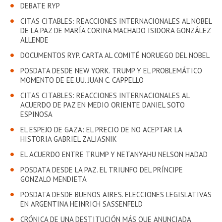
EXTENSIÓN
DEBATE RYP
CITAS CITABLES: REACCIONES INTERNACIONALES AL NOBEL
Académicos
Estudiantes
DE LA PAZ DE MARÍA CORINA MACHADO ISIDORA GONZÁLEZ
ALLENDE
Egresados
Funcionarios
DOCUMENTOS RYP. CARTA AL COMITÉ NORUEGO DEL NOBEL
POSDATA DESDE NEW YORK. TRUMP Y EL PROBLEMÁTICO
MOMENTO DE EE.UU. JUAN C. CAPPELLO
CITAS CITABLES: REACCIONES INTERNACIONALES AL
ACUERDO DE PAZ EN MEDIO ORIENTE DANIEL SOTO
ESPINOSA
EL ESPEJO DE GAZA: EL PRECIO DE NO ACEPTAR LA
HISTORIA GABRIEL ZALIASNIK
EL ACUERDO ENTRE TRUMP Y NETANYAHU NELSON HADAD
POSDATA DESDE LA PAZ. EL TRIUNFO DEL PRÍNCIPE
GONZALO MENDIETA
POSDATA DESDE BUENOS AIRES. ELECCIONES LEGISLATIVAS
EN ARGENTINA HEINRICH SASSENFELD
CRÓNICA DE UNA DESTITUCIÓN MÁS QUE ANUNCIADA