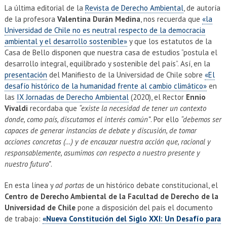
EXTENSIÓN
La última editorial de la
Revista de Derecho Ambiental
, de autoría
de la profesora
Valentina Durán Medina
, nos recuerda que
«la
Académicos
Estudiantes
Universidad de Chile no es neutral respecto de la democracia
ambiental y el desarrollo sostenible»
y que los estatutos de la
Egresados
Funcionarios
Casa de Bello disponen que nuestra casa de estudios “postula el
desarrollo integral, equilibrado y sostenible del país”. Así, en la
presentación
del Manifiesto de la Universidad de Chile sobre
«El
desafío histórico de la humanidad frente al cambio climático»
en
las
IX Jornadas de Derecho Ambiental
(2020), el Rector
Ennio
Vivaldi
recordaba que
“existe la necesidad de tener un contexto
donde, como país, discutamos el interés común”
. Por ello
“debemos ser
capaces de generar instancias de debate y discusión, de tomar
acciones concretas (…) y de encauzar nuestra acción que, racional y
responsablemente, asumimos con respecto a nuestro presente y
nuestro futuro”
.
En esta línea y
ad portas
de un histórico debate constitucional, el
Centro de Derecho Ambiental de la Facultad de Derecho de la
Universidad de Chile
pone a disposición del país el documento
de trabajo:
«Nueva Constitución del Siglo XXI: Un Desafío para