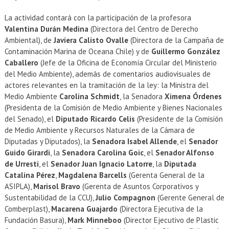
La actividad contará con la participación de la profesora
Valentina Durán Medina
(Directora del Centro de Derecho
Ambiental), de
Javiera Calisto Ovalle
(Directora de la Campaña de
Contaminación Marina de Oceana Chile) y de
Guillermo González
Caballero
(Jefe de la Oficina de Economía Circular del Ministerio
del Medio Ambiente), además de comentarios audiovisuales de
actores relevantes en la tramitación de la ley: la Ministra del
Medio Ambiente
Carolina Schmidt
, la Senadora
Ximena Órdenes
(Presidenta de la Comisión de Medio Ambiente y Bienes Nacionales
del Senado), el
Diputado Ricardo Celis
(Presidente de la Comisión
de Medio Ambiente y Recursos Naturales de la Cámara de
Diputadas y Diputados), la
Senadora Isabel Allende
, el
Senador
Guido Girardi
, la
Senadora Carolina Goic
, el
Senador Alfonso
de Urresti
, el
Senador Juan Ignacio Latorre
, la
Diputada
Catalina Pérez
,
Magdalena Barcells
(Gerenta General de la
ASIPLA),
Marisol Bravo
(Gerenta de Asuntos Corporativos y
Sustentabilidad de la CCU),
Julio Compagnon
(Gerente General de
Comberplast),
Macarena Guajardo
(Directora Ejecutiva de la
Fundación Basura),
Mark Minneboo
(Director Ejecutivo de Plastic