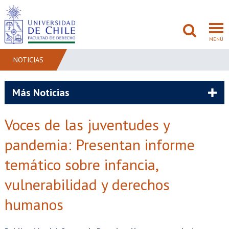
MENÚ
NOTICIAS
FACULTAD
Más Noticias
PREGRADO
Voces de las juventudes y
POSTGRADO
pandemia: Presentan informe
ADMISIÓN
temático sobre infancia,
vulnerabilidad y derechos
INVESTIGACIÓN
humanos
BIBLIOTECAS