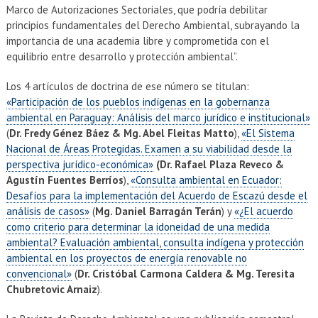
Marco de Autorizaciones Sectoriales, que podría debilitar
principios fundamentales del Derecho Ambiental, subrayando la
importancia de una academia libre y comprometida con el
equilibrio entre desarrollo y protección ambiental”.
Los 4 artículos de doctrina de ese número se titulan:
«Participación de los pueblos indígenas en la gobernanza
ambiental en Paraguay: Análisis del marco jurídico e institucional»
(
Dr. Fredy Génez Báez & Mg. Abel Fleitas Matto
),
«El Sistema
Nacional de Áreas Protegidas. Examen a su viabilidad desde la
perspectiva jurídico-económica»
(Dr. Rafael Plaza Reveco &
Agustín Fuentes Berríos
),
«Consulta ambiental en Ecuador:
Desafíos para la implementación del Acuerdo de Escazú desde el
análisis de casos»
(
Mg. Daniel Barragán Terán
) y
«¿El acuerdo
como criterio para determinar la idoneidad de una medida
ambiental? Evaluación ambiental, consulta indígena y protección
ambiental en los proyectos de energía renovable no
convencional»
(
Dr. Cristóbal Carmona Caldera & Mg. Teresita
Chubretovic Arnaiz
).