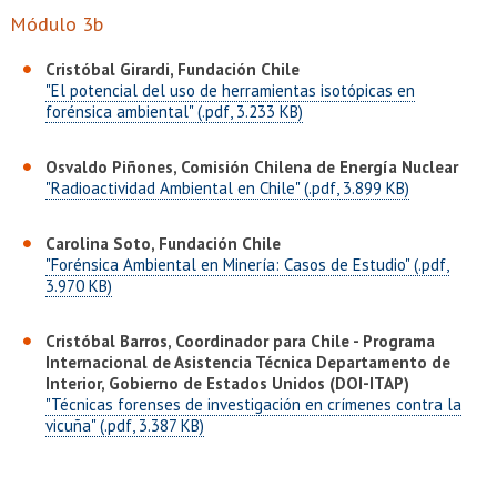
EXTENSIÓN
Módulo 3b
Académicos
Estudiantes
Cristóbal Girardi, Fundación Chile
"El potencial del uso de herramientas isotópicas en
Egresados
Funcionarios
forénsica ambiental" (.pdf, 3.233 KB)
Osvaldo Piñones, Comisión Chilena de Energía Nuclear
"Radioactividad Ambiental en Chile" (.pdf, 3.899 KB)
Carolina Soto, Fundación Chile
"Forénsica Ambiental en Minería: Casos de Estudio" (.pdf,
3.970 KB)
Cristóbal Barros, Coordinador para Chile - Programa
Internacional de Asistencia Técnica Departamento de
Interior, Gobierno de Estados Unidos (DOI-ITAP)
"Técnicas forenses de investigación en crímenes contra la
vicuña" (.pdf, 3.387 KB)