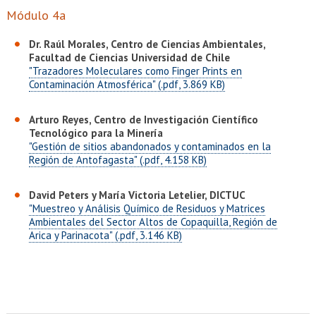
EXTENSIÓN
Módulo 4a
Académicos
Estudiantes
Dr. Raúl Morales, Centro de Ciencias Ambientales,
Facultad de Ciencias Universidad de Chile
Egresados
Funcionarios
"Trazadores Moleculares como Finger Prints en
Contaminación Atmosférica" (.pdf, 3.869 KB)
Arturo Reyes, Centro de Investigación Científico
Tecnológico para la Minería
"Gestión de sitios abandonados y contaminados en la
Región de Antofagasta" (.pdf, 4.158 KB)
David Peters y María Victoria Letelier, DICTUC
"Muestreo y Análisis Químico de Residuos y Matrices
Ambientales del Sector Altos de Copaquilla, Región de
Arica y Parinacota" (.pdf, 3.146 KB)