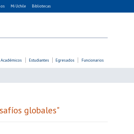
sos
Mi Uchile
Bibliotecas
nismo
Artes
Cs. Agronómicas
ticas
Cs. Forestales y Conservación
éuticas
Cs. Sociales
uarias
Comunicación e Imagen
Académicos
Estudiantes
Egresados
Funcionarios
Economía y Negocios
dades
Gobierno
Odontología
Educación
Estudios Internacionales
ía de
Bachillerato
safíos globales"
Hospital Clínico