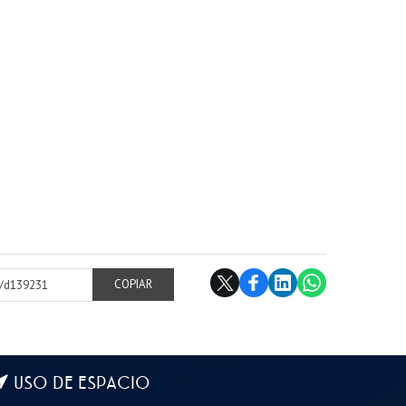
cl/d139231
COPIAR
USO DE ESPACIO