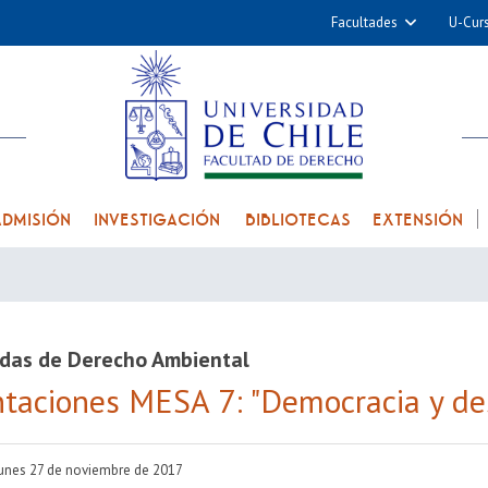
Facultades
U-Cur
Arquitectura y Urba
Ciencias
Cs. Físicas y Matemá
Cs. Químicas y Farmac
Cs. Veterinarias y Pec
ADMISIÓN
INVESTIGACIÓN
BIBLIOTECAS
EXTENSIÓN
Derecho
Filosofía y Humani
Medicina
Estudios Avanzados en 
nadas de Derecho Ambiental
Nutrición y Tecnolog
taciones MESA 7: "Democracia y de
Alimentos
lunes 27 de noviembre de 2017