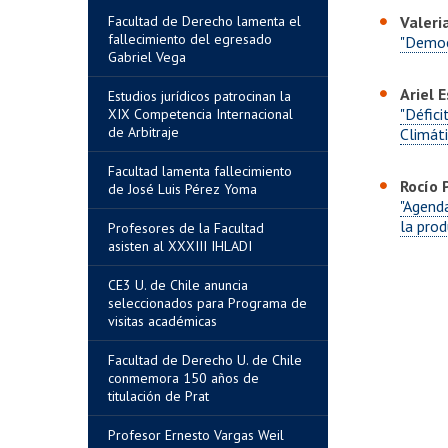
Facultad de Derecho lamenta el
Valeri
fallecimiento del egresado
"Democr
Gabriel Vega
Ariel 
Estudios jurídicos patrocinan la
"Défic
XIX Competencia Internacional
de Arbitraje
Climáti
Facultad lamenta fallecimiento
Rocío 
de José Luis Pérez Yoma
"Agend
la prod
Profesores de la Facultad
asisten al XXXIII IHLADI
CE3 U. de Chile anuncia
seleccionados para Programa de
visitas académicas
Facultad de Derecho U. de Chile
conmemora 150 años de
titulación de Prat
Profesor Ernesto Vargas Weil