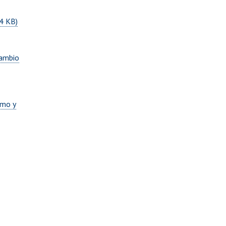
04 KB)
cambio
umo y