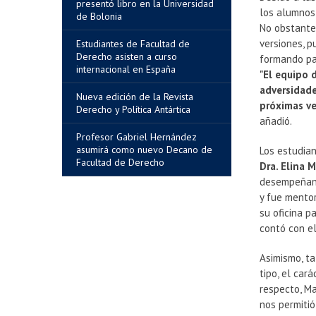
presentó libro en la Universidad
los alumnos 
de Bolonia
No obstante,
versiones, p
Estudiantes de Facultad de
Derecho asisten a curso
formando par
internacional en España
"El equipo 
adversidade
Nueva edición de la Revista
próximas ve
Derecho y Política Antártica
añadió.
Profesor Gabriel Hernández
asumirá como nuevo Decano de
Los estudia
Facultad de Derecho
Dra. Elina 
desempeñando
y fue mento
su oficina 
contó con e
Asimismo, ta
tipo, el car
respecto, M
nos permiti