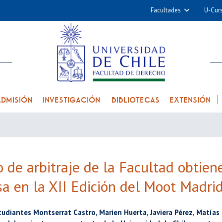
Facultades
U-Cur
Arquitectura y Urba
Ciencias
Cs. Físicas y Matemá
Cs. Químicas y Farmac
Cs. Veterinarias y Pec
ADMISIÓN
INVESTIGACIÓN
BIBLIOTECAS
EXTENSIÓN
Derecho
Filosofía y Humani
Medicina
Estudios Avanzados en 
 de arbitraje de la Facultad obtien
Nutrición y Tecnolog
a en la XII Edición del Moot Madri
Alimentos
studiantes Montserrat Castro, Marien Huerta, Javiera Pérez, Matías