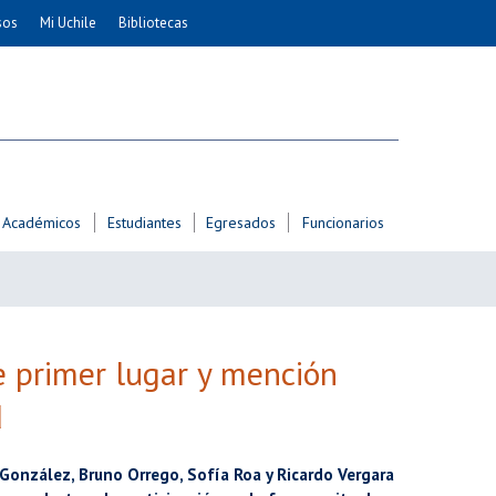
sos
Mi Uchile
Bibliotecas
nismo
Artes
Cs. Agronómicas
ticas
Cs. Forestales y Conservación
éuticas
Cs. Sociales
uarias
Comunicación e Imagen
Académicos
Estudiantes
Egresados
Funcionarios
Economía y Negocios
dades
Gobierno
Odontología
Educación
Estudios Internacionales
e primer lugar y mención
ía de
Bachillerato
d
Hospital Clínico
 González, Bruno Orrego, Sofía Roa y Ricardo Vergara