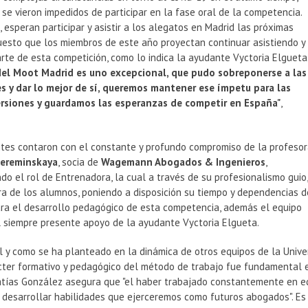
se vieron impedidos de participar en la fase oral de la competencia.
 esperan participar y asistir a los alegatos en Madrid las próximas
uesto que los miembros de este año proyectan continuar asistiendo y
te de esta competición, como lo indica la ayudante Vyctoria Elgueta
del Moot Madrid es uno excepcional, que pudo sobreponerse a las
s y dar lo mejor de sí, queremos mantener ese ímpetu para las
rsiones y guardamos las esperanzas de competir en España"
,
ntes contaron con el constante y profundo compromiso de la profeso
Mereminskaya
, socia de
Wagemann Abogados & Ingenieros
,
 el rol de Entrenadora, la cual a través de su profesionalismo guio
ra de los alumnos, poniendo a disposición su tiempo y dependencias d
para el desarrollo pedagógico de esta competencia, además el equipo
l siempre presente apoyo de la ayudante Vyctoria Elgueta.
l y como se ha planteado en la dinámica de otros equipos de la Univ
ácter formativo y pedagógico del método de trabajo fue fundamental e
atías González asegura que "el haber trabajado constantemente en eq
ó desarrollar habilidades que ejerceremos como futuros abogados". Es