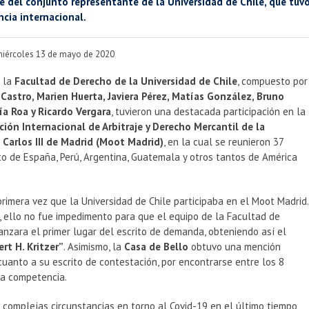
e del conjunto representante de la Universidad de Chile, que tuvo
cia internacional.
miércoles 13 de mayo de 2020
e la
Facultad de Derecho de la Universidad de Chile
, compuesto por
Castro, Marien Huerta, Javiera Pérez, Matías González, Bruno
ía Roa y Ricardo Vergara
, tuvieron una destacada participación en la
ción Internacional de Arbitraje y Derecho Mercantil de la
 Carlos III de Madrid (Moot Madrid)
, en la cual se reunieron 37
o de España, Perú, Argentina, Guatemala y otros tantos de América
primera vez que la Universidad de Chile participaba en el Moot Madrid.
, ello no fue impedimento para que el equipo de la Facultad de
nzara el primer lugar del escrito de demanda, obteniendo así el
rt H. Kritzer”
. Asimismo, la
Casa de Bello
obtuvo una mención
uanto a su escrito de contestación, por encontrarse entre los 8
la competencia.
 complejas circunstancias en torno al Covid-19 en el último tiempo,