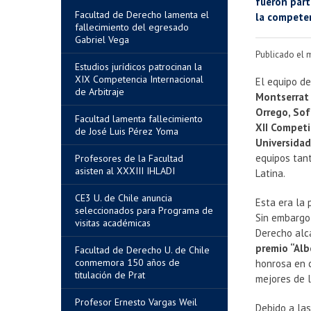
fueron part
Facultad de Derecho lamenta el
la competen
fallecimiento del egresado
Gabriel Vega
Publicado el 
Estudios jurídicos patrocinan la
XIX Competencia Internacional
El equipo d
de Arbitraje
Montserrat 
Orrego, Sof
Facultad lamenta fallecimiento
XII Competi
de José Luis Pérez Yoma
Universidad
equipos tant
Profesores de la Facultad
asisten al XXXIII IHLADI
Latina.
CE3 U. de Chile anuncia
Esta era la 
seleccionados para Programa de
Sin embargo
visitas académicas
Derecho alca
premio “Albe
Facultad de Derecho U. de Chile
conmemora 150 años de
honrosa en c
titulación de Prat
mejores de 
Profesor Ernesto Vargas Weil
Debido a las