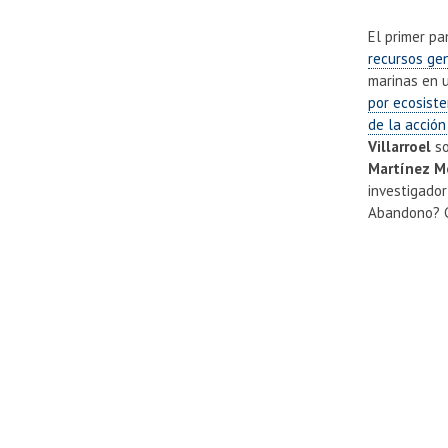
El primer p
recursos gen
marinas en u
por ecosiste
de la acción
Villarroel
so
Martínez M
investigado
Abandono? C