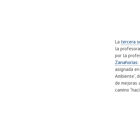
La
tercera s
la profesor
por la prof
Zanahorias:
asignada en 
Ambiente”, 
de mejoras 
camino “haci