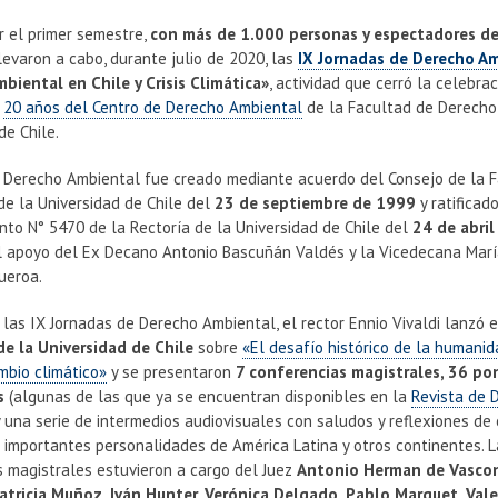
ar el primer semestre,
con más de 1.000 personas y espectadores de
llevaron a cabo, durante julio de 2020, las
IX Jornadas de Derecho A
biental en Chile y Crisis Climática»
, actividad que cerró la celebra
s
20 años del Centro de Derecho Ambiental
de la Facultad de Derecho
de Chile.
e Derecho Ambiental fue creado mediante acuerdo del Consejo de la 
de la Universidad de Chile del
23 de septiembre de 1999
y ratificad
to N° 5470 de la Rectoría de la Universidad de Chile del
24 de abril
el apoyo del Ex Decano Antonio Bascuñán Valdés y la Vicedecana Mar
ueroa.
 las IX Jornadas de Derecho Ambiental, el rector Ennio Vivaldi lanzó e
de la Universidad de Chile
sobre
«El desafío histórico de la humani
mbio climático»
y se presentaron
7 conferencias magistrales, 36 po
s
(algunas de las que ya se encuentran disponibles en la
Revista de 
y una serie de intermedios audiovisuales con saludos y reflexiones de
 importantes personalidades de América Latina y otros continentes. L
s magistrales estuvieron a cargo del Juez
Antonio Herman de Vascon
atricia Muñoz, Iván Hunter, Verónica Delgado, Pablo Marquet, Val