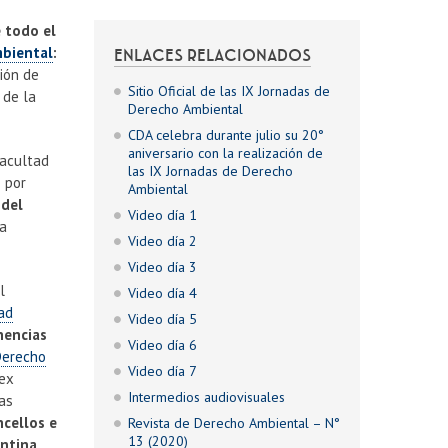
 todo el
mbiental
:
ENLACES RELACIONADOS
ción de
Sitio Oficial de las IX Jornadas de
 de la
Derecho Ambiental
CDA celebra durante julio su 20°
aniversario con la realización de
Facultad
las IX Jornadas de Derecho
o por
Ambiental
 del
Video día 1
ía
Video día 2
Video día 3
l
Video día 4
dad
Video día 5
nencias
Video día 6
Derecho
Video día 7
 ex
Intermedios audiovisuales
as
cellos e
Revista de Derecho Ambiental – N°
13 (2020)
entina