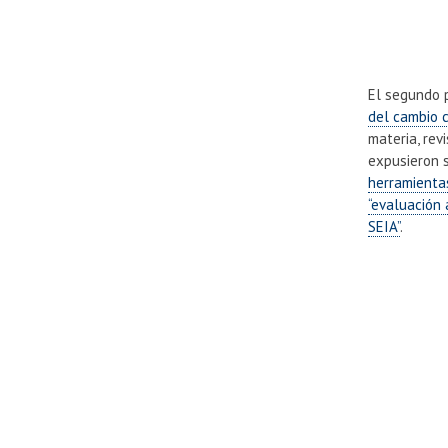
El segundo 
del cambio 
materia, rev
expusieron 
herramientas
“evaluación 
SEIA”
.