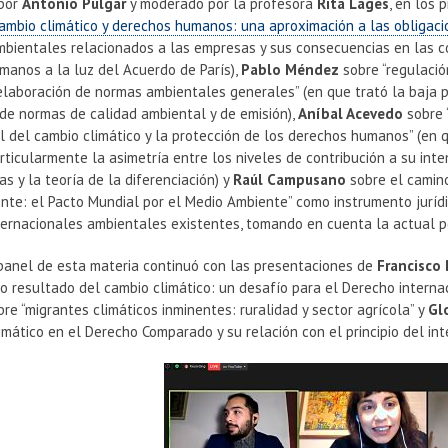
 por
Antonio Pulgar
y moderado por la profesora
Rita Lages
, en los
cambio climático y derechos humanos: una aproximación a las obligaci
mbientales relacionados a las empresas y sus consecuencias en las co
manos a la luz del Acuerdo de París),
Pablo Méndez
sobre “regulació
elaboración de normas ambientales generales” (en que trató la baja p
 de normas de calidad ambiental y de emisión),
Aníbal Acevedo
sobre 
l del cambio climático y la protección de los derechos humanos” (en q
rticularmente la asimetría entre los niveles de contribución a su inten
s y la teoría de la diferenciación) y
Raúl Campusano
sobre el camino
te: el Pacto Mundial por el Medio Ambiente” como instrumento jurídic
ternacionales ambientales existentes, tomando en cuenta la actual p
panel de esta materia continuó con las presentaciones de
Francisco
 resultado del cambio climático: un desafío para el Derecho internac
re “migrantes climáticos inminentes: ruralidad y sector agrícola” y
Gl
imático en el Derecho Comparado y su relación con el principio del inte