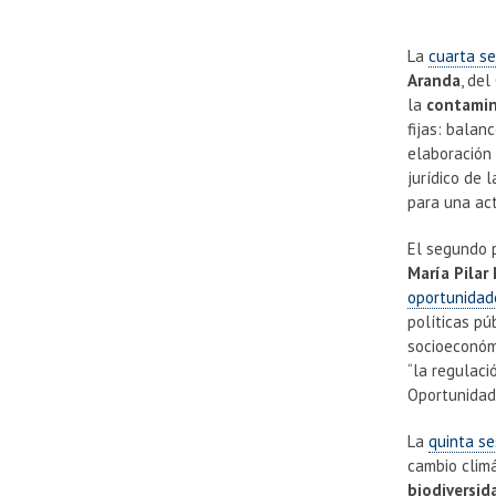
La
cuarta se
Aranda
, del
la
contamin
fijas: balan
elaboración
jurídico de
para una act
El segundo p
María Pilar
oportunidade
políticas pú
socioeconómi
“la regulaci
Oportunidade
La
quinta se
cambio climá
biodiversid