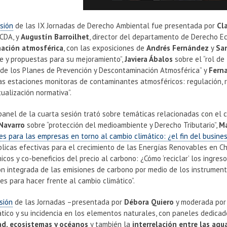
sión
de las IX Jornadas de Derecho Ambiental fue presentada por
Cl
 CDA, y
Augustín Barroilhet
, director del departamento de Derecho Ec
ación atmosférica
, con las exposiciones de
Andrés Fernández
y
Sa
ce y propuestas para su mejoramiento”,
Javiera Ábalos
sobre el “rol de
 de los Planes de Prevención y Descontaminación Atmosférica” y
Fern
 las estaciones monitoras de contaminantes atmosféricos: regulación
ualización normativa”.
anel de la cuarta sesión trató sobre temáticas relacionadas con el c
 Navarro
sobre “protección del medioambiente y Derecho Tributario”,
Ma
s para las empresas en torno al cambio climático: ¿el fin del busines
blicas efectivas para el crecimiento de las Energías Renovables en Ch
cos y co-beneficios del precio al carbono: ¿Cómo ‘reciclar’ los ingre
ón integrada de las emisiones de carbono por medio de los instrument
s para hacer frente al cambio climático”.
sión
de las Jornadas –presentada por
Débora Quiero
y moderada por
tico y su incidencia en los elementos naturales, con paneles dedicad
ad, ecosistemas y océanos
y también la
interrelación entre las agu