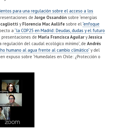
ientos para una regulación sobre el acceso a los
presentaciones de
Jorge Ossandón
sobre “energías
cagliotti
y
Florencia Mac Aullife
sobre el
“enfoque
pecto a
“la COP25 en Madrid: Deudas, dudas y el futuro
as presentaciones de
María Francisca Aguilar
y
Jessica
la regulación del caudal ecológico mínimo”, de
Andrés
cho humano al agua frente al cambio climático”
y del
uien expuso sobre “Humedales en Chile: ¿Protección o