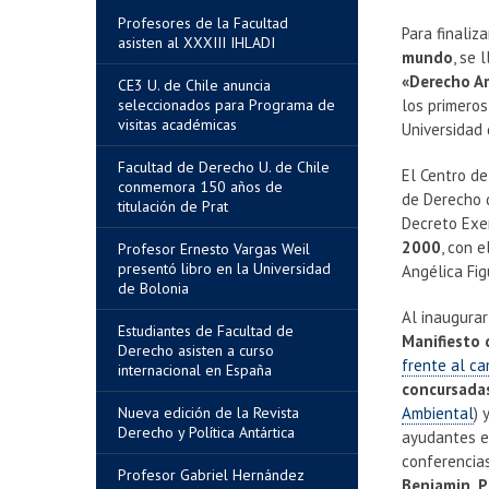
Profesores de la Facultad
Para finaliz
asisten al XXXIII IHLADI
mundo
, se 
«Derecho Am
CE3 U. de Chile anuncia
seleccionados para Programa de
los primero
visitas académicas
Universidad 
Facultad de Derecho U. de Chile
El Centro d
conmemora 150 años de
de Derecho 
titulación de Prat
Decreto Exen
2000
, con 
Profesor Ernesto Vargas Weil
presentó libro en la Universidad
Angélica Fig
de Bolonia
Al inaugurar
Estudiantes de Facultad de
Manifiesto 
Derecho asisten a curso
frente al ca
internacional en España
concursada
Nueva edición de la Revista
Ambiental
) 
Derecho y Política Antártica
ayudantes e
conferencia
Profesor Gabriel Hernández
Benjamin, P