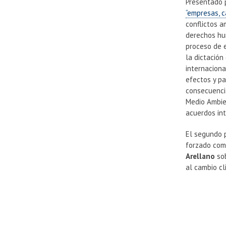
Presentado
“empresas, 
conflictos a
derechos hu
proceso de 
la dictación
internaciona
efectos y pa
consecuencia
Medio Ambien
acuerdos in
El segundo 
forzado como
Arellano
sob
al cambio cl