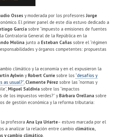
audio Osses
y moderada por los profesores
Jorge
onómico. El primer panel de este día estuvo dedicado a
ntiago García
sobre “impuesto a emisiones de fuentes
 la Contraloría General de la República en la
ando Molina
junto a
Esteban Cañas
sobre el “régimen
, responsabilidades y órganos competentes: propuestas
ambio climático y la economía y en el expusieron la
rtín Aylwin
y
Robert Currie
sobre los
“desafíos y
s as usual?”
,
Clemente Pérez
sobre las “normas y
ile”,
Miguel Saldivia
sobre los “impactos
sos de los impuestos verdes?” y
Bárbara Orellana
sobre
os de gestión económica y la reforma tributaria:
 la profesora
Ana Lya Uriarte
– estuvo marcada por el
os a analizar la relación entre cambio
climático,
as y cambio climático
.