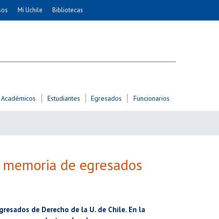
sos
Mi Uchile
Bibliotecas
nismo
Artes
Cs. Agronómicas
ticas
Cs. Forestales y Conservación
éuticas
Cs. Sociales
uarias
Comunicación e Imagen
Académicos
Estudiantes
Egresados
Funcionarios
Economía y Negocios
dades
Gobierno
Odontología
Educación
Estudios Internacionales
n memoria de egresados
ía de
Bachillerato
Hospital Clínico
gresados de Derecho de la U. de Chile. En la