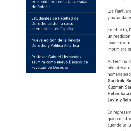
presentó libro en la Universidad
de Bolonia
Los familiar
y autoridade
Estudiantes de Facultad de
Derecho asisten a curso
internacional en España
En el acto,
C
un reedición
Nueva edición de la Revista
momento fue 
Derecho y Política Antártica
imprimiera e
Profesor Gabriel Hernández
Al término d
asumirá como nuevo Decano de
Facultad de Derecho
biblioteca,
homenajeados
Guralnik, R
Guzmán Sant
Helen Salaz
Lavín y Rei
En represent
quien desta
cuando la j