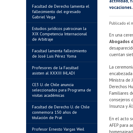
actividad, 
Facultad de Derecho lamenta el
vocaciones.
fallecimiento del egresado
Gabriel Vega
Publicado el 
Estudios jurídicos patrocinan la
XIX Competencia Internacional
En una cerem
de Arbitraje
Abogados d
desaparecido
Facultad lamenta fallecimiento
cuentan sie
de José Luis Pérez Yoma
La ceremoni
Profesores de la Facultad
asisten al XXXIII IHLADI
encabezada
Ministra de 
CE3 U. de Chile anuncia
Derechos H
seleccionados para Programa de
Familiares d
visitas académicas
consejeros 
Insunza y Á
Facultad de Derecho U. de Chile
conmemora 150 años de
titulación de Prat
En el acto s
AFEP para aq
Profesor Ernesto Vargas Weil
homenajeado,