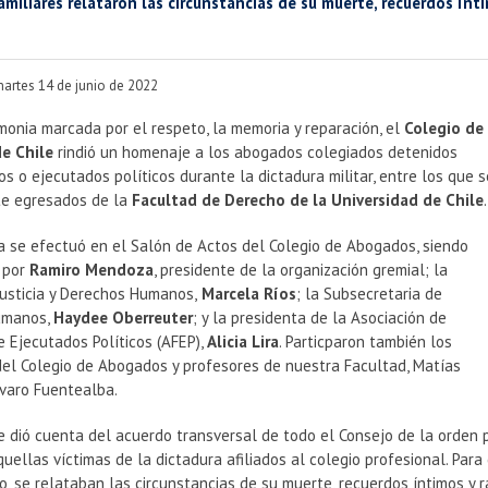
familiares relataron las circunstancias de su muerte, recuerdos ínt
martes 14 de junio de 2022
onia marcada por el respeto, la memoria y reparación, el
Colegio de
e Chile
rindió un homenaje a los abogados colegiados detenidos
s o ejecutados políticos durante la dictadura militar, entre los que s
te egresados de la
Facultad de Derecho de la Universidad de Chile
.
a se efectuó en el Salón de Actos del Colegio de Abogados, siendo
 por
Ramiro Mendoza
, presidente de la organización gremial; la
Justicia y Derechos Humanos,
Marcela Ríos
; la Subsecretaria de
umanos,
Haydee Oberreuter
; y la presidenta de la Asociación de
e Ejecutados Políticos (AFEP),
Alicia Lira
. Particparon también los
del Colegio de Abogados y profesores de nuestra Facultad, Matías
lvaro Fuentealba.
e dió cuenta del acuerdo transversal de todo el Consejo de la orden 
uellas víctimas de la dictadura afiliados al colegio profesional. Par
 se relataban las circunstancias de su muerte, recuerdos íntimos y 