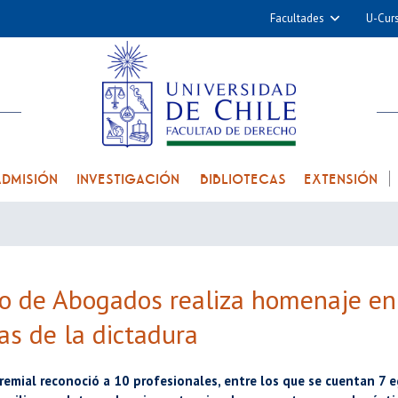
Facultades
U-Cur
Arquitectura y Urba
Ciencias
Cs. Físicas y Matemá
Cs. Químicas y Farmac
Cs. Veterinarias y Pec
ADMISIÓN
INVESTIGACIÓN
BIBLIOTECAS
EXTENSIÓN
Derecho
Filosofía y Humani
Medicina
Estudios Avanzados en 
io de Abogados realiza homenaje e
Nutrición y Tecnolog
as de la dictadura
Alimentos
remial reconoció a 10 profesionales, entre los que se cuentan 7 e