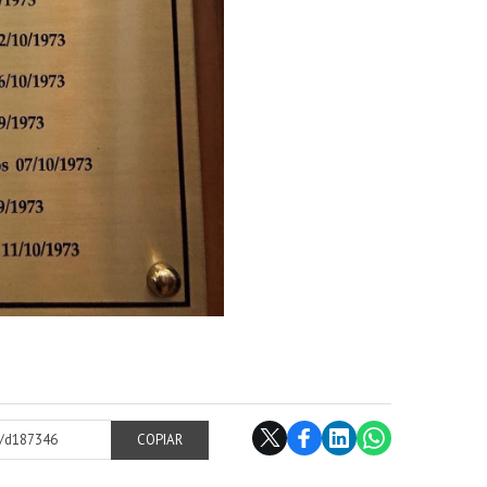
cl/d187346
COPIAR