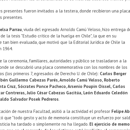
es presentes fueron invitados a la testera, donde recibieron una pla
s presentes.
elsa Parrau
, viuda del egresado Arnoldo Camú Veloso, hizo entrega d
 de la tesis "Estudio crítico de la huelga en Chile", la que en su
tan bien evaluada, que motivó que la Editorial Jurídica de Chile la
n 1964.
e la ceremonia, familiares, autoridades y público se trasladaron a la
 donde se descubrió una placa conmemorativa con los nombres de los
 (los primeros 7, egresados de Derecho U. de Chile):
Carlos Berger
ubén Guillermo Cabezas Parés, Arnoldo Camú Veloso, Roberto
a Cruz, Sócrates Ponce Pacheco, Arsenio Poupin Oissel, Carlos
ar Contreras, Julio César Cabezas Gacitúa, León Eduardo Celedón
naldo Salvador Posek Pedreros
.
ación de nuestra Facultad, asitió a la actividad el profesor
Felipe A
có que "todo gesto y acto de memoria constituye un esfuerzo por sald
usticia ha tardado o simplemente no ha llegado.
El ejercicio de memo