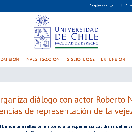
Facultades
U-Cur
Arquitectura y Urba
Ciencias
Cs. Físicas y Matemá
Cs. Químicas y Farmac
Cs. Veterinarias y Pec
ADMISIÓN
INVESTIGACIÓN
BIBLIOTECAS
EXTENSIÓN
Derecho
Filosofía y Humani
Medicina
Estudios Avanzados en 
ganiza diálogo con actor Roberto Ni
Nutrición y Tecnolog
encias de representación de la veje
Alimentos
d brindó una reflexión en torno a la experiencia cotidiana del enve