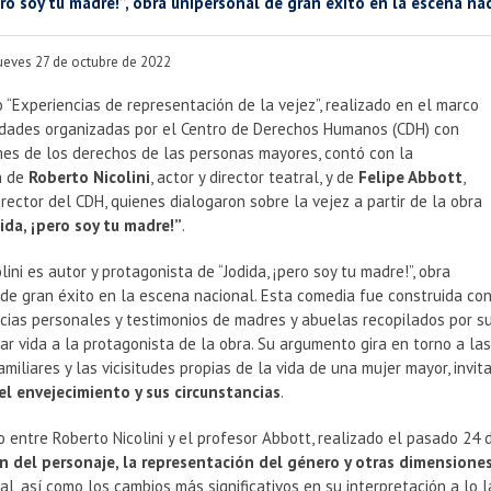
ero soy tu madre!”, obra unipersonal de gran éxito en la escena na
jueves 27 de octubre de 2022
 “Experiencias de representación de la vejez”, realizado en el marco
vidades organizadas por el Centro de Derechos Humanos (CDH) con
mes de los derechos de las personas mayores, contó con la
n de
Roberto Nicolini
, actor y director teatral, y de
Felipe Abbott
,
irector del CDH, quienes dialogaron sobre la vejez a partir de la obra
ida, ¡pero soy tu madre!”
.
lini es autor y protagonista de “Jodida, ¡pero soy tu madre!”, obra
de gran éxito en la escena nacional. Esta comedia fue construida co
cias personales y testimonios de madres y abuelas recopilados por s
ar vida a la protagonista de la obra. Su argumento gira en torno a la
amiliares y las vicisitudes propias de la vida de una mujer mayor, invi
el envejecimiento y sus circunstancias
.
o entre Roberto Nicolini y el profesor Abbott, realizado el pasado 2
n del personaje, la representación del género y otras dimensiones
al, así como los cambios más significativos en su interpretación a lo 