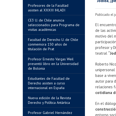
“Jodida, ¡p
Profesores de la Facultad
asisten al XXXIII IHLADI
Publicado el 
CE3 U. de Chile anuncia
El encuentro
seleccionados para Programa de
visitas académicas
de las acti
motivo del 
Facultad de Derecho U. de Chile
participació
conmemora 150 años de
profesor y D
titulación de Prat
teatral
“Jod
Profesor Ernesto Vargas Weil
presentó libro en la Universidad
Roberto Nico
de Bolonia
unipersonal 
base a viven
Estudiantes de Facultad de
autor para d
Derecho asisten a curso
relaciones f
internacional en España
cotidiana d
Nueva edición de la Revista
Derecho y Política Antártica
En el diálog
construcció
Profesor Gabriel Hernández
entorno soci