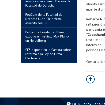
asumirá como nuevo Decano de
abordó asim
Facultad de Derecho
muerte digna
RegCom de la Facultad de
Derecho U. de Chile firma
Roberto Nic
acuerdo con CNE
reflexionó 
pandemia en
Profesora Constanza Núñez
“Cosechand
expone en Instituto Max Planck
rescate de l
en Heidelberg
interés del 
CE3 expone en la Cámara sobre
personas ma
reforma a la Ley de Firma
Electrónica
Comunicacion
Más información
PUBLICACIONE