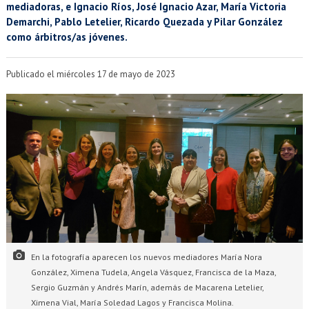
EXTENSIÓN
mediadoras, e Ignacio Ríos, José Ignacio Azar, María Victoria
Demarchi, Pablo Letelier, Ricardo Quezada y Pilar González
Académicos
Estudiantes
como árbitros/as jóvenes.
Egresados
Funcionarios
Publicado el miércoles 17 de mayo de 2023
En la fotografía aparecen los nuevos mediadores María Nora
González, Ximena Tudela, Angela Vásquez, Francisca de la Maza,
Sergio Guzmán y Andrés Marín, además de Macarena Letelier,
Ximena Vial, María Soledad Lagos y Francisca Molina.