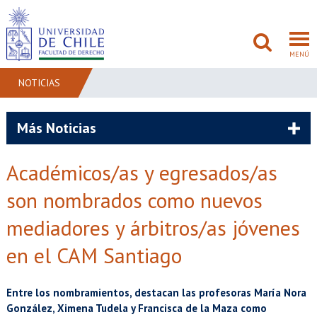
MENÚ
NOTICIAS
FACULTAD
Más Noticias
PREGRADO
Académicos/as y egresados/as
POSTGRADO
son nombrados como nuevos
ADMISIÓN
mediadores y árbitros/as jóvenes
en el CAM Santiago
INVESTIGACIÓN
BIBLIOTECAS
Entre los nombramientos, destacan las profesoras María Nora
González, Ximena Tudela y Francisca de la Maza como