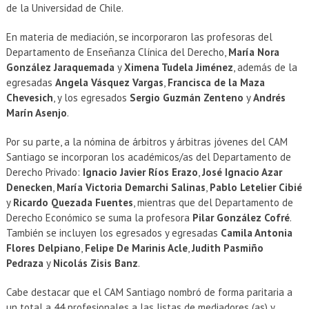
de la Universidad de Chile.
En materia de mediación, se incorporaron las profesoras del
Departamento de Enseñanza Clínica del Derecho,
María Nora
González Jaraquemada
y
Ximena Tudela Jiménez
, además de la
egresadas
Angela Vásquez Vargas
,
Francisca de la Maza
Chevesich
, y los egresados
Sergio Guzmán Zenteno
y
Andrés
Marín Asenjo
.
Por su parte, a la nómina de árbitros y árbitras jóvenes del CAM
Santiago se incorporan los académicos/as del Departamento de
Derecho Privado:
Ignacio Javier Ríos Erazo
,
José Ignacio Azar
Denecken
,
María Victoria Demarchi Salinas
,
Pablo Letelier Cibié
y
Ricardo Quezada Fuentes
, mientras que del Departamento de
Derecho Económico se suma la profesora
Pilar González Cofré
.
También se incluyen los egresados y egresadas
Camila Antonia
Flores Delpiano
,
Felipe De Marinis Acle
,
Judith Pasmiño
Pedraza
y
Nicolás
Zisis Banz
.
Cabe destacar que el CAM Santiago nombró de forma paritaria a
un total a 44 profesionales a las listas de mediadores (as) y