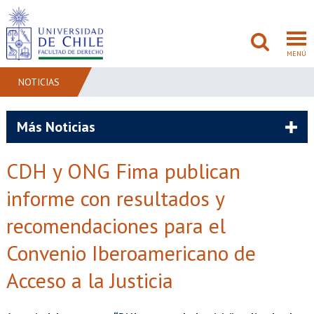
MENÚ
NOTICIAS
FACULTAD
Más Noticias
PREGRADO
CDH y ONG Fima publican
POSTGRADO
informe con resultados y
ADMISIÓN
recomendaciones para el
Convenio Iberoamericano de
INVESTIGACIÓN
Acceso a la Justicia
BIBLIOTECAS