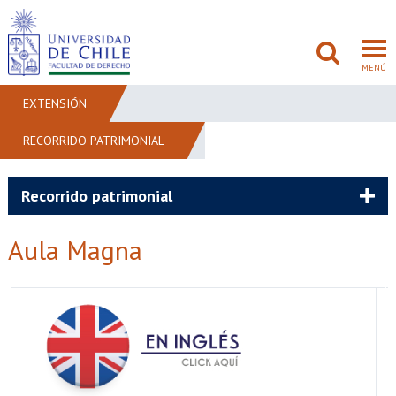
MENÚ
EXTENSIÓN
RECORRIDO PATRIMONIAL
FACULTAD
PREGRADO
Recorrido patrimonial
POSTGRADO
Aula Magna
ADMISIÓN
INVESTIGACIÓN
BIBLIOTECAS