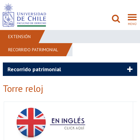
MENÚ
EXTENSIÓN
RECORRIDO PATRIMONIAL
FACULTAD
PREGRADO
Recorrido patrimonial
POSTGRADO
Torre reloj
ADMISIÓN
INVESTIGACIÓN
BIBLIOTECAS