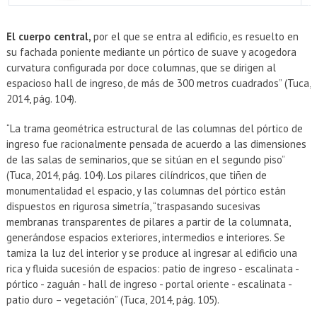
EXTENSIÓN
Académicos
Estudiantes
El cuerpo central,
por el que se entra al edificio, es resuelto en
su fachada poniente mediante un pórtico de suave y acogedora
Egresados
Funcionarios
curvatura configurada por doce columnas, que se dirigen al
espacioso hall de ingreso, de más de 300 metros cuadrados” (Tuca,
2014, pág. 104).
“La trama geométrica estructural de las columnas del pórtico de
ingreso fue racionalmente pensada de acuerdo a las dimensiones
de las salas de seminarios, que se sitúan en el segundo piso”
(Tuca, 2014, pág. 104). Los pilares cilíndricos, que tiñen de
monumentalidad el espacio, y las columnas del pórtico están
dispuestos en rigurosa simetría, “traspasando sucesivas
membranas transparentes de pilares a partir de la columnata,
generándose espacios exteriores, intermedios e interiores. Se
tamiza la luz del interior y se produce al ingresar al edificio una
rica y fluida sucesión de espacios: patio de ingreso - escalinata -
pórtico - zaguán - hall de ingreso - portal oriente - escalinata -
patio duro – vegetación” (Tuca, 2014, pág. 105).