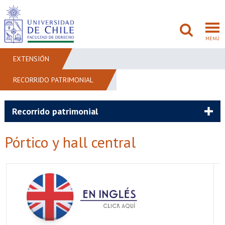
MENÚ
EXTENSIÓN
RECORRIDO PATRIMONIAL
FACULTAD
PREGRADO
Recorrido patrimonial
POSTGRADO
Pórtico y hall central
ADMISIÓN
INVESTIGACIÓN
BIBLIOTECAS