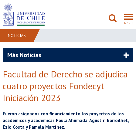
MENÚ
NOTICIAS
FACULTAD
Más Noticias
PREGRADO
Facultad de Derecho se adjudica
POSTGRADO
cuatro proyectos Fondecyt
ADMISIÓN
Iniciación 2023
INVESTIGACIÓN
Fueron asignados con financiamiento los proyectos de los
académicos y académicas Paula Ahumada, Agustín Barroilhet,
BIBLIOTECAS
Ezio Costa y Pamela Martínez.