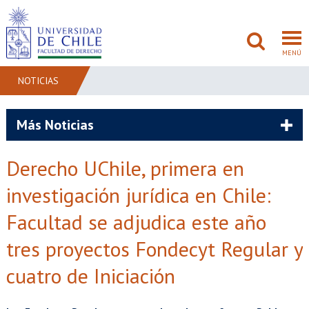
MENÚ
NOTICIAS
FACULTAD
Más Noticias
PREGRADO
Derecho UChile, primera en
POSTGRADO
investigación jurídica en Chile:
ADMISIÓN
Facultad se adjudica este año
tres proyectos Fondecyt Regular y
INVESTIGACIÓN
cuatro de Iniciación
BIBLIOTECAS