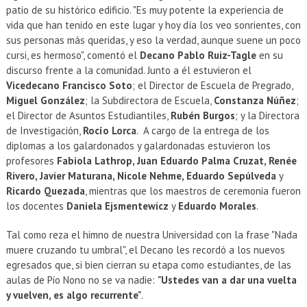
patio de su histórico edificio. "Es muy potente la experiencia de
vida que han tenido en este lugar y hoy día los veo sonrientes, con
sus personas más queridas, y eso la verdad, aunque suene un poco
cursi, es hermoso", comentó el
Decano Pablo Ruiz-Tagle
en su
discurso frente a la comunidad. Junto a él estuvieron el
Vicedecano Francisco Soto
; el Director de Escuela de Pregrado,
Miguel González
; la Subdirectora de Escuela,
Constanza Núñez
;
el Director de Asuntos Estudiantiles,
Rubén Burgos
; y la Directora
de Investigación,
Rocío Lorca
. A cargo de la entrega de los
diplomas a los galardonados y galardonadas estuvieron los
profesores
Fabiola Lathrop, Juan Eduardo Palma Cruzat, Renée
Rivero, Javier Maturana, Nicole Nehme, Eduardo Sepúlveda
y
Ricardo Quezada
, mientras que los maestros de ceremonia fueron
los docentes
Daniela Ejsmentewicz
y
Eduardo Morales
.
Tal como reza el himno de nuestra Universidad con la frase "Nada
muere cruzando tu umbral", el Decano les recordó a los nuevos
egresados que, si bien cierran su etapa como estudiantes, de las
aulas de Pío Nono no se va nadie:
"Ustedes van a dar una vuelta
y vuelven, es algo recurrente"
.