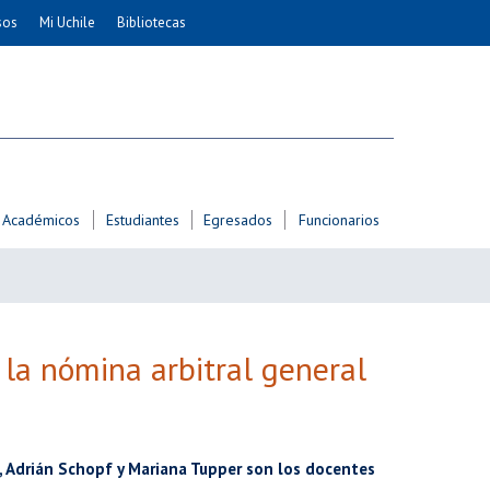
sos
Mi Uchile
Bibliotecas
nismo
Artes
Cs. Agronómicas
ticas
Cs. Forestales y Conservación
éuticas
Cs. Sociales
uarias
Comunicación e Imagen
Académicos
Estudiantes
Egresados
Funcionarios
Economía y Negocios
dades
Gobierno
Odontología
Educación
Estudios Internacionales
 la nómina arbitral general
ía de
Bachillerato
Hospital Clínico
n, Adrián Schopf y Mariana Tupper son los docentes