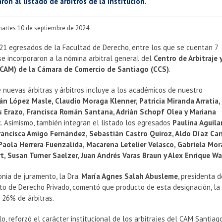
ron al listado de árbitros de la institución.
martes 10 de septiembre de 2024
 21 egresados de la Facultad de Derecho, entre los que se cuentan 7
se incorporaron a la nómina arbitral general del
Centro de Arbitraje 
(CAM) de la Cámara de Comercio de Santiago (CCS)
.
e nuevas árbitras y árbitros incluye a los académicos de nuestro
ián López Masle, Claudio Moraga Klenner, Patricia Miranda Arratia,
s Erazo, Francisca Román Santana, Adrián Schopf Olea y Mariana
t
. Asimismo, también integran el listado los egresados
Paulina Aguila
rancisca Amigo Fernández, Sebastián Castro Quiroz, Aldo Díaz Can
Paola Herrera Fuenzalida, Macarena Letelier Velasco, Gabriela Mo
t, Susan Turner Saelzer, Juan Andrés Varas Braun y Alex Enrique 
nia de juramento, la Dra.
María Agnes Salah Abusleme
, presidenta 
o de Derecho Privado, comentó que producto de esta designación, la
n 26% de árbitras.
lo, reforzó el carácter institucional de los arbitrajes del CAM Santia