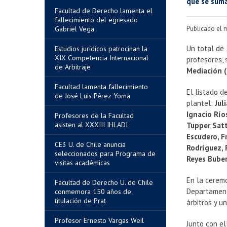
que se suma
Facultad de Derecho lamenta el
fallecimiento del egresado
Gabriel Vega
Publicado el 
Un total de
Estudios jurídicos patrocinan la
XIX Competencia Internacional
profesores, 
de Arbitraje
Mediación 
Facultad lamenta fallecimiento
El listado d
de José Luis Pérez Yoma
plantel:
Jul
Ignacio Río
Profesores de la Facultad
asisten al XXXIII IHLADI
Tupper Sat
Escudero, F
CE3 U. de Chile anuncia
Rodríguez, 
seleccionados para Programa de
Reyes Buber
visitas académicas
En la ceremo
Facultad de Derecho U. de Chile
Departament
conmemora 150 años de
titulación de Prat
árbitros y u
Profesor Ernesto Vargas Weil
Junto con el