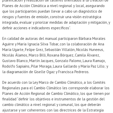
planificación y realización de talleres orientados a la creación de
Planes de Acción Climática a nivel regional y local, asegurando
que los participantes puedan llevar a cabo un diagnóstico de
riesgos y fuentes de emisión, construir una visión estratégica
integrada, evaluar y priorizar medidas de adaptación y mitigación, y
definir acciones e indicadores específicos”.
En calidad de autoras del manual participaron Bárbara Morales
Aguirre y María Ignacia Silva Tobar, con la colaboración de Ana
María Ugarte, Felipe Grez, Sebastián Villalón, Nicolás Huneeus,
Nicolás Álamos, Marco Billi, Roxana Bórquez, Camila Álvarez,
Gustavo Blanco, Martín Jacques, Gonzalo Palomo, Laura Ramajo,
Rodolfo Sapiains, Pilar Moraga, Laura Gallardo y María Paz Lillo; y
la diagramación de Giselle Ogaz y Francisca Pedreros.
De acuerdo con la Ley Marco de Cambio Climático, a los Comités
Regionales para el Cambio Climático les corresponde elaborar los
Planes de Acción Regional de Cambio Climático, los que tienen por
finalidad “definir los objetivos e instrumentos de la gestión del
cambio climático a nivel regional y comunal, los que deberán
ajustarse y ser coherentes con las directrices de la Estrategia