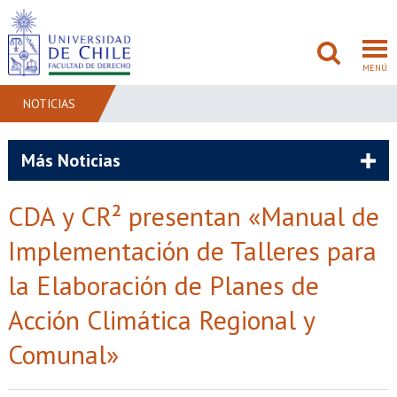
MENÚ
NOTICIAS
FACULTAD
Más Noticias
PREGRADO
CDA y CR² presentan «Manual de
POSTGRADO
Implementación de Talleres para
ADMISIÓN
la Elaboración de Planes de
Acción Climática Regional y
INVESTIGACIÓN
Comunal»
BIBLIOTECAS