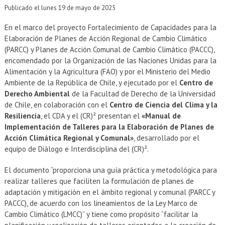
EXTENSIÓN
Publicado el lunes 19 de mayo de 2025
Académicos
Estudiantes
En el marco del proyecto Fortalecimiento de Capacidades para la
Elaboración de Planes de Acción Regional de Cambio Climático
Egresados
Funcionarios
(PARCC) y Planes de Acción Comunal de Cambio Climático (PACCC),
encomendado por la Organización de las Naciones Unidas para la
Alimentación y la Agricultura (FAO) y por el Ministerio del Medio
Ambiente de la República de Chile, y ejecutado por el
Centro de
Derecho Ambiental
de la Facultad de Derecho de la Universidad
de Chile, en colaboración con el
Centro de Ciencia del Clima y la
Resiliencia
, el CDA y el (CR)² presentan el
«Manual de
Implementación de Talleres para la Elaboración de Planes de
Acción Climática Regional y Comunal»
, desarrollado por el
equipo de Diálogo e Interdisciplina del (CR)².
El documento “proporciona una guía práctica y metodológica para
realizar talleres que faciliten la formulación de planes de
adaptación y mitigación en el ámbito regional y comunal (PARCC y
PACCC), de acuerdo con los lineamientos de la Ley Marco de
Cambio Climático (LMCC)” y tiene como propósito “facilitar la