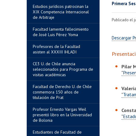
Primera Ses
Estudios jurídicos patrocinan la
XIX Competencia Internacional
de Arbitraje
Publicado el 
Facultad lamenta fallecimiento
de José Luis Pérez Yoma
Descargar Pr
Profesores de la Facultad
asisten al XXXIII IHLADI
Presentac
CE3 U. de Chile anuncia
Pilar 
seleccionados para Programa de
"Presen
visitas académicas
Facultad de Derecho U. de Chile
Valeri
conmemora 150 años de
"Tratam
titulación de Prat
Profesor Ernesto Vargas Weil
Const
presentó libro en la Universidad
"Estado
de Bolonia
Estudiantes de Facultad de