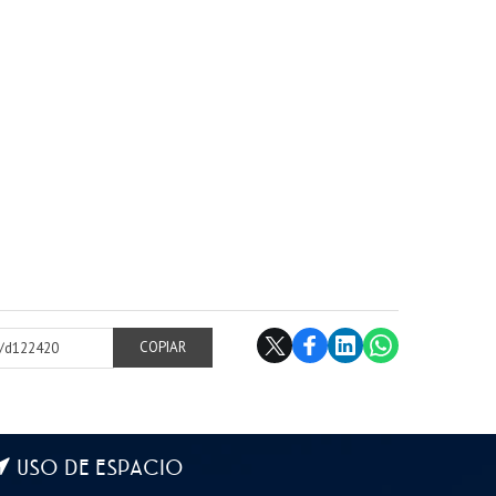
cl/d122420
COPIAR
USO DE ESPACIO