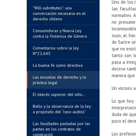
Uno de los 
"Will-substitutes”: una
las faculta
conversación necesaria en el
normativo. A
derecho chileno
no presume 
inconmovible
Consumidoras y Nueva Ley
suyo, al hac
contra la Violencia de Género
de Sartre si
Comentarios sobre la ley
que no exist
N°21.645
tanto son l
pasa a integ
La buena fe como directiva
decirse tamb
manera que l
Las escuelas de derecho y la
práctica legal
Un vistazo a
El interés superior del niño...
Lo que hoy 
Bello y la observancia de la ley:
interpretaci
a propósito del “caso audios”
duda de que,
poco el der
Las facultades pactadas por las
partes en los contratos de
Los profeso
construcció