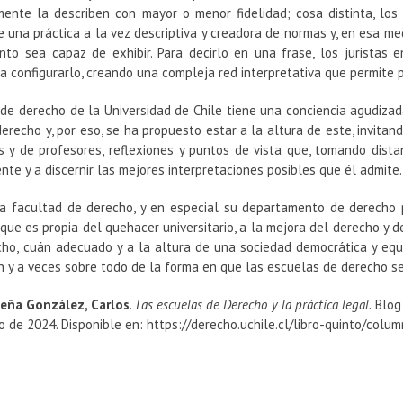
mente la describen con mayor o menor fidelidad; cosa distinta, los 
e una práctica a la vez descriptiva y creadora de normas y, en esa m
nto sea capaz de exhibir. Para decirlo en una frase, los juristas e
a configurarlo, creando una compleja red interpretativa que permite p
 de derecho de la Universidad de Chile tiene una conciencia agudizad
erecho y, por eso, se ha propuesto estar a la altura de este, invita
y de profesores, reflexiones y puntos de vista que, tomando distanc
nte y a discernir las mejores interpretaciones posibles que él admite.
la facultad de derecho, y en especial su departamento de derecho pri
 que es propia del quehacer universitario, a la mejora del derecho y 
cho, cuán adecuado y a la altura de una sociedad democrática y equ
n y a veces sobre todo de la forma en que las escuelas de derecho se
eña González, Carlos
.
Las escuelas de Derecho y la práctica legal.
Blog 
 de 2024. Disponible en: https://derecho.uchile.cl/libro-quinto/col