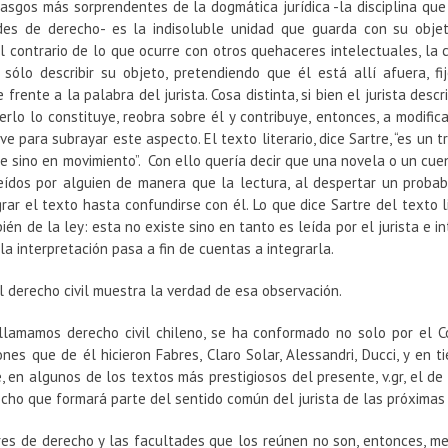
rasgos más sorprendentes de la dogmática jurídica -la disciplina qu
des de derecho- es la indisoluble unidad que guarda con su objet
l contrario de lo que ocurre con otros quehaceres intelectuales, la ci
sólo describir su objeto, pretendiendo que él está allí afuera, fij
 frente a la palabra del jurista. Cosa distinta, si bien el jurista desc
erlo lo constituye, reobra sobre él y contribuye, entonces, a modifica
rve para subrayar este aspecto. El texto literario, dice Sartre, “es un
e sino en movimiento”. Con ello quería decir que una novela o un cue
eídos por alguien de manera que la lectura, al despertar un probabl
rar el texto hasta confundirse con él. Lo que dice Sartre del texto l
ién de la ley: esta no existe sino en tanto es leída por el jurista e i
a interpretación pasa a fin de cuentas a integrarla.
l derecho civil muestra la verdad de esa observación.
llamamos derecho civil chileno, se ha conformado no solo por el Có
ones que de él hicieron Fabres, Claro Solar, Alessandri, Ducci, y e
 en algunos de los textos más prestigiosos del presente, v.gr, el de
echo que formará parte del sentido común del jurista de las próximas
res de derecho y las facultades que los reúnen no son, entonces, mer