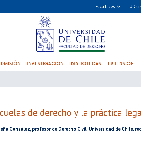
Facultades
U-Cur
Arquitectura y Urba
Ciencias
Cs. Físicas y Matemá
Cs. Químicas y Farmac
Cs. Veterinarias y Pec
ADMISIÓN
INVESTIGACIÓN
BIBLIOTECAS
EXTENSIÓN
Derecho
Filosofía y Humani
Medicina
Estudios Avanzados en 
cuelas de derecho y la práctica lega
Nutrición y Tecnolog
Alimentos
Peña González, profesor de Derecho Civil, Universidad de Chile, re