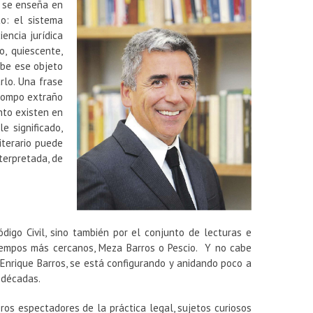
e se enseña en
o: el sistema
encia jurídica
o, quiescente,
ribe ese objeto
rlo. Una frase
 trompo extraño
nto existen en
e significado,
iterario puede
nterpretada, de
digo Civil, sino también por el conjunto de lecturas e
n tiempos más cercanos, Meza Barros o Pescio. Y no cabe
 Enrique Barros, se está configurando y anidando poco a
 décadas.
os espectadores de la práctica legal, sujetos curiosos