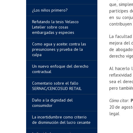
que, simple
¿Los niños primero?
partícipes d
en su conju
Refutando la tesis Velasco
contribuyen 
Letelier sobre cosas
embargadas y especies
La facultad
mejora del d
Como agua y aceite: contra las
presunciones y prueba de la
de abogados 
culpa
derecho vige
Un nuevo enfoque del derecho
Al hacerlo 
contractual
reflexividad
sea el dere
Comentario sobre el fallo
pero tambié
SERNAC/CENCOSUD RETAIL
Daño a la dignidad del
Cómo citar
:
P
consumidor
20 de agosto
legal
La incertidumbre como criterio
de disminución del lucro cesante