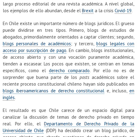
EXTENSIÓN
largo proceso editorial de una revista académica. A nivel global,
los ejemplos de ello abundan, desde el
Brexit
a la crisis
Covid-19
.
Académicos
Estudiantes
En Chile existe un importante número de blogs jurídicos. El grueso
Egresados
Funcionarios
puede dividirse en tres tipos. Primero, blogs de estudios de
abogados, primordialmente orientados a captar clientes; segundo,
blogs personales de académicos
; y tercero,
blogs legales con
acceso por suscripción de pago
. En cambio, blogs institucionales,
de acceso abierto y con una vocación puramente académica,
tienden a escasear. Los pocos que existen, se centran en temas
específicos, como el
derecho comparado
. Por ello no es de
sorprender que buena parte de los
posts
académicos sobre el
reciente proceso constitucional chileno hayan sido publicados en
blogs iberoamericanos de derecho constitucional
e, incluso,
en
inglés
.
El resultado es que Chile carece de un espacio digital para
canalizar la discusión de temas de derecho privado en tiempo
real. Por ello, el
Departamento de Derecho Privado de la
Universidad de Chile
(DDP) ha decidido crear un blog jurídico, de