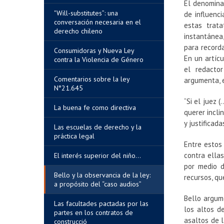
El denomina
"Will-substitutes”: una
de influenc
conversación necesaria en el
estas trat
derecho chileno
instantánea
para recorda
Consumidoras y Nueva Ley
En un artíc
contra la Violencia de Género
el redactor
Comentarios sobre la ley
argumenta, e
N°21.645
“Si el juez 
La buena fe como directiva
querer incli
y justificada
Las escuelas de derecho y la
práctica legal
Entre estos 
contra ellas
El interés superior del niño...
por medio d
Bello y la observancia de la ley:
recursos, qu
a propósito del “caso audios”
Bello argum
Las facultades pactadas por las
los altos d
partes en los contratos de
asaltos de l
construcció