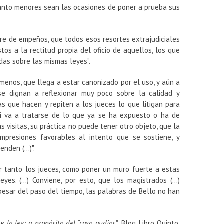
uanto menores sean las ocasiones de poner a prueba sus
bre de empeños, que todos esos resortes extrajudiciales
os a la rectitud propia del oficio de aquellos, los que
das sobre las mismas leyes”.
menos, que llega a estar canonizado por el uso, y aún a
se dignan a reflexionar muy poco sobre la calidad y
as que hacen y repiten a los jueces lo que litigan para
Si va a tratarse de lo que ya se ha expuesto o ha de
s visitas, su práctica no puede tener otro objeto, que la
impresiones favorables al intento que se sostiene, y
ienden (…)".
dar tanto los jueces, como poner un muro fuerte a estas
yes. (…) Conviene, por esto, que los magistrados (…)
esar del paso del tiempo, las palabras de Bello no han
e la ley: a propósito del “caso audios”
. Blog Libro Quinto,