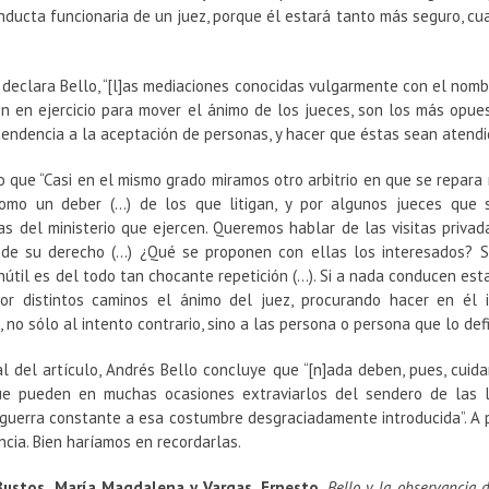
nducta funcionaria de un juez, porque él estará tanto más seguro, c
 declara Bello, “[l]as mediaciones conocidas vulgarmente con el nom
 en ejercicio para mover el ánimo de los jueces, son los más opuest
endencia a la aceptación de personas, y hacer que éstas sean atendi
 que “Casi en el mismo grado miramos otro arbitrio en que se repara 
omo un deber (…) de los que litigan, y por algunos jueces que 
as del ministerio que ejercen. Queremos hablar de las visitas privad
 de su derecho (…) ¿Qué se proponen con ellas los interesados? 
nútil es del todo tan chocante repetición (…). Si a nada conducen esta
or distintos caminos el ánimo del juez, procurando hacer en él 
, no sólo al intento contrario, sino a las persona o persona que lo def
al del artículo, Andrés Bello concluye que “[n]ada deben, pues, cui
ue pueden en muchas ocasiones extraviarlos del sendero de las le
 guerra constante a esa costumbre desgraciadamente introducida”. A p
ncia. Bien haríamos en recordarlas.
Bustos, María Magdalena y Vargas, Ernesto
.
Bello y la observancia d