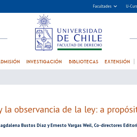
Facultades
U-Cur
Arquitectura y Urba
Ciencias
Cs. Físicas y Matemá
Cs. Químicas y Farmac
Cs. Veterinarias y Pec
ADMISIÓN
INVESTIGACIÓN
BIBLIOTECAS
EXTENSIÓN
Derecho
Filosofía y Humani
Medicina
Estudios Avanzados en 
y la observancia de la ley: a propósi
Nutrición y Tecnolog
Alimentos
agdalena Bustos Díaz y Ernesto Vargas Weil, Co-directores Editor