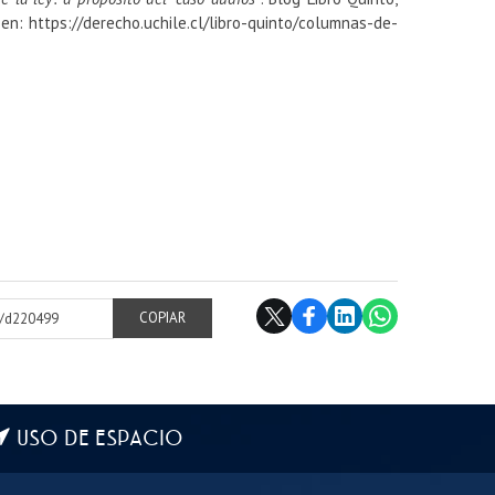
en: https://derecho.uchile.cl/libro-quinto/columnas-de-
cl/d220499
COPIAR
USO DE ESPACIO