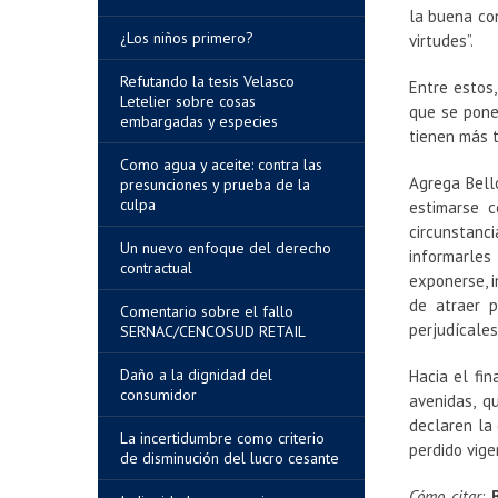
la buena co
¿Los niños primero?
virtudes”.
Refutando la tesis Velasco
Entre estos,
Letelier sobre cosas
que se ponen
embargadas y especies
tienen más t
Como agua y aceite: contra las
Agrega Bello
presunciones y prueba de la
culpa
estimarse c
circunstanci
Un nuevo enfoque del derecho
informarles
contractual
exponerse, i
de atraer p
Comentario sobre el fallo
perjudícales
SERNAC/CENCOSUD RETAIL
Daño a la dignidad del
Hacia el fin
consumidor
avenidas, q
declaren la
La incertidumbre como criterio
perdido vige
de disminución del lucro cesante
Cómo citar
: