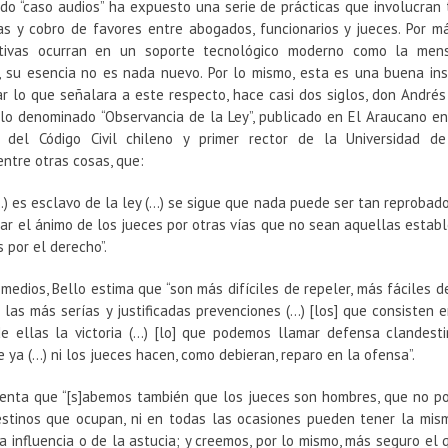
do “caso audios” ha expuesto una serie de prácticas que involucran t
ias y cobro de favores entre abogados, funcionarios y jueces. Por m
ativas ocurran en un soporte tecnológico moderno como la mens
, su esencia no es nada nuevo. Por lo mismo, esta es una buena ins
r lo que señalara a este respecto, hace casi dos siglos, don Andrés
ulo denominado “Observancia de la Ley”, publicado en El Araucano en
 del Código Civil chileno y primer rector de la Universidad de
ntre otras cosas, que:
(…) es esclavo de la ley (…) se sigue que nada puede ser tan reproba
nar el ánimo de los jueces por otras vías que no sean aquellas estab
s por el d
erecho”.
medios, Bello estima que “son más difíciles de repeler, más fáciles de
 las más serías y justificadas prevenciones (…) [los] que consisten
e ellas la victoria (…) [lo] que podemos llamar defensa clandest
e ya (…) ni los jueces hacen, como debieran, reparo en la ofensa”.
enta que “[s]abemos también que los jueces son hombres, que no po
estinos que ocupan, ni en todas las ocasiones pueden tener la mis
a influencia o de la astucia; y creemos, por lo mismo, más seguro el