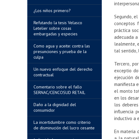
interpersona
¿Los niños primero?
Segundo, el
Refutando la tesis Velasco
conceptos f
Letelier sobre cosas
práctica soc
embargadas y especies
adecuada a l
lealmente, e
Como agua y aceite: contra las
tal sentido,
presunciones y prueba de la
culpa
Tercero, po
Un nuevo enfoque del derecho
exceptio do
contractual
ejecución d
manifiesta e
Comentario sobre el fallo
el monto to
SERNAC/CENCOSUD RETAIL
en los desar
Daño a la dignidad del
los deberes
consumidor
influencia 
inductivo a 
La incertidumbre como criterio
de disminución del lucro cesante
En materia d
a la natura