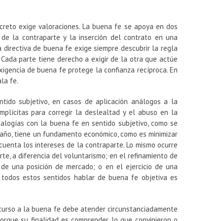
ncreto exige valoraciones. La buena fe se apoya en dos
de la contraparte y la inserción del contrato en una
a directiva de buena fe exige siempre descubrir la regla
 Cada parte tiene derecho a exigir de la otra que actúe
xigencia de buena fe protege la confianza recíproca. En
ala fe.
tido subjetivo, en casos de aplicación análogos a la
mplícitas para corregir la deslealtad y el abuso en la
nalogías con la buena fe en sentido subjetivo, como se
l daño, tiene un fundamento económico, como es minimizar
uenta los intereses de la contraparte. Lo mismo ocurre
rte, a diferencia del voluntarismo; en el refinamiento de
 de una posición de mercado; o en el ejercicio de una
n todos estos sentidos hablar de buena fe objetiva es
 recurso a la buena fe debe atender circunstanciadamente
porque su finalidad es comprender lo que convinieron o