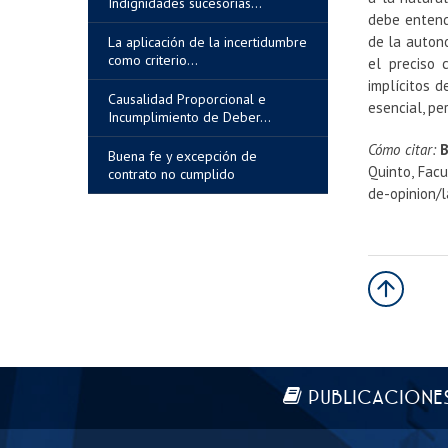
Indignidades sucesorias...
debe entend
de la autono
La aplicación de la incertidumbre
como criterio...
el preciso 
implícitos 
Causalidad Proporcional e
esencial, p
Incumplimiento de Deber...
Cómo citar:
B
Buena fe y excepción de
Quinto, Facu
contrato no cumplido
de-opinion/
Más información
PUBLICACIONE