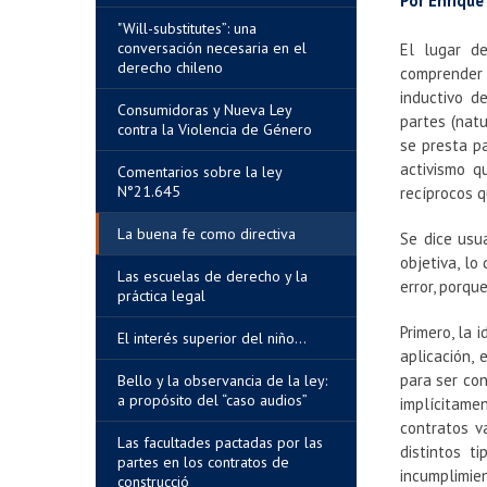
Por Enrique
"Will-substitutes”: una
conversación necesaria en el
El lugar d
derecho chileno
comprender
inductivo d
Consumidoras y Nueva Ley
partes (nat
contra la Violencia de Género
se presta pa
activismo q
Comentarios sobre la ley
N°21.645
recíprocos q
La buena fe como directiva
Se dice usu
objetiva, lo
Las escuelas de derecho y la
error, porqu
práctica legal
Primero, la
El interés superior del niño...
aplicación,
para ser con
Bello y la observancia de la ley:
a propósito del “caso audios”
implícitame
contratos v
Las facultades pactadas por las
distintos t
partes en los contratos de
incumplimie
construcció