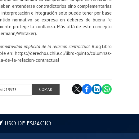
 deben entenderse contradictorios sino complementarias
 interpretación e integración solo puede tener por base
 sentido normativo se expresa en deberes de buena fe
amente protege la confianza. Más allá de este concepto
mermann/Whitaker).
rmatividad implícita de la relación contractual
. Blog Libro
ble en: https://derecho.uchile.cl/libro-quinto/columnas-
ta-de-la-relacion-contractual
cl/d219533
COPIAR
USO DE ESPACIO