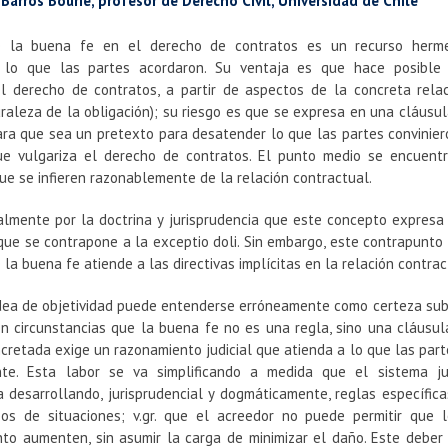
 Barros Bourie, profesor de Derecho Civil, Universidad de Chile
e la buena fe en el derecho de contratos es un recurso herme
 lo que las partes acordaron. Su ventaja es que hace posible 
el derecho de contratos, a partir de aspectos de la concreta rela
uraleza de la obligación); su riesgo es que se expresa en una cláusu
ra que sea un pretexto para desatender lo que las partes convinieron
ue vulgariza el derecho de contratos. El punto medio se encuent
ue se infieren razonablemente de la relación contractual.
almente por la doctrina y jurisprudencia que este concepto expres
 que se contrapone a la exceptio doli. Sin embargo, este contrapunto 
e la buena fe atiende a las directivas implícitas en la relación contrac
 idea de objetividad puede entenderse erróneamente como certeza su
 en circunstancias que la buena fe no es una regla, sino una cláusu
cretada exige un razonamiento judicial que atienda a lo que las part
nte. Esta labor se va simplificando a medida que el sistema ju
a desarrollando, jurisprudencial y dogmáticamente, reglas específic
ipos de situaciones; v.gr. que el acreedor no puede permitir que 
nto aumenten, sin asumir la carga de minimizar el daño. Este deber 