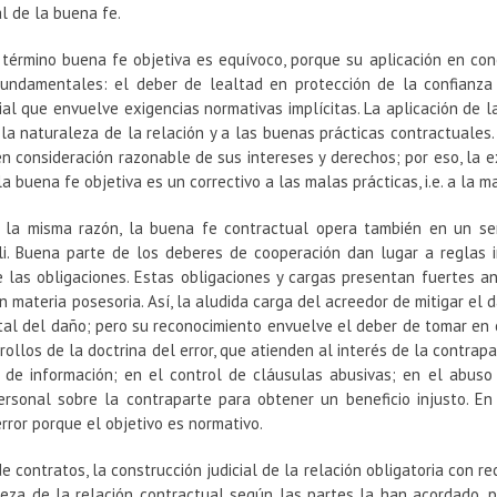
l de la buena fe.
 término buena fe objetiva es equívoco, porque su aplicación en co
undamentales: el deber de lealtad en protección de la confianza 
ial que envuelve exigencias normativas implícitas. La aplicación de l
a naturaleza de la relación y a las buenas prácticas contractuales.
n consideración razonable de sus intereses y derechos; por eso, la e
 la buena fe objetiva es un correctivo a las malas prácticas, i.e. a la m
r la misma razón, la buena fe contractual opera también en un sen
li. Buena parte de los deberes de cooperación dan lugar a reglas i
e las obligaciones. Estas obligaciones y cargas presentan fuertes a
n materia posesoria. Así, la aludida carga del acreedor de mitigar e
tal del daño; pero su reconocimiento envuelve el deber de tomar en c
rollos de la doctrina del error, que atienden al interés de la contrapa
 de información; en el control de cláusulas abusivas; en el abuso
personal sobre la contraparte para obtener un beneficio injusto. E
error porque el objetivo es normativo.
e contratos, la construcción judicial de la relación obligatoria con
leza de la relación contractual según las partes la han acordado, 