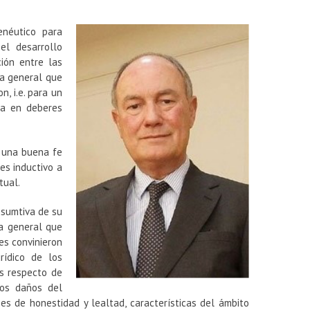
néutico para
el desarrollo
ción entre las
la general que
, i.e. para un
ra en deberes
a una buena fe
es inductivo a
tual.
bsumtiva de su
la general que
es convinieron
rídico de los
as respecto de
los daños del
es de honestidad y lealtad, características del ámbito